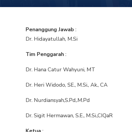
Penanggung Jawab
:
Dr. Hidayatullah, M.Si
Tim Penggarah
:
Dr. Hana Catur Wahyuni, MT
Dr. Heri Widodo, SE., M.Si., Ak., CA
Dr. Nurdiansyah,S.Pd,.M.Pd
Dr. Sigit Hermawan, S.E., M.Si.,CIQaR
Ketua
: